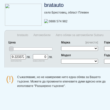
bratauto
село Брестовец, област Плевен
0886 574 982
bratauto
Автомобили
Авто обяви за автомобили Subaru
Цена
Марка
[изчисти]
Гор
Модел
Год
лв.
лв.
минимум
максимум
(!)
Съжаляваме, но не намерихме нито една обява за Вашето
търсене. Можете да промените ключовите думи вдясно или да
използвате "Разширено търсене".