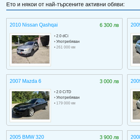
Ето и някои от най-търсените активни обяви:
2010 Nissan Qashqai
200
6 300 лв
•
2.0 dCi
•
Употребяван
• 261 000 км
2007 Mazda 6
200
3 000 лв
•
2.0 CiTD
•
Употребяван
• 179 000 км
2005 BMW 320
200
3 900 лв