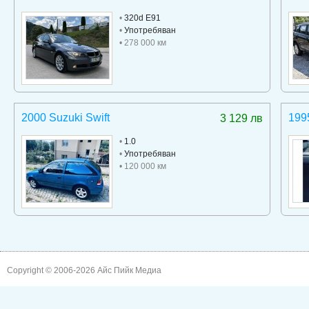
•
320d E91
•
Употребяван
• 278 000 км
2000 Suzuki Swift
199
3 129 лв
•
1.0
•
Употребяван
• 120 000 км
Copyright © 2006-2026
Айс Пийк Медиа