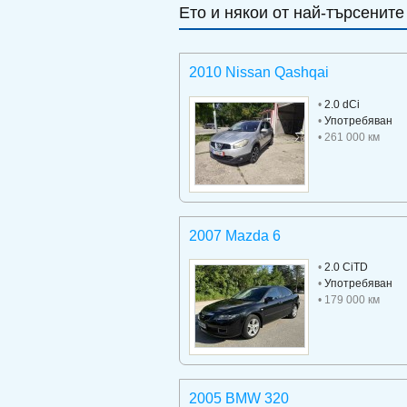
Ето и някои от най-търсените
2010 Nissan Qashqai
•
2.0 dCi
•
Употребяван
• 261 000 км
2007 Mazda 6
•
2.0 CiTD
•
Употребяван
• 179 000 км
2005 BMW 320