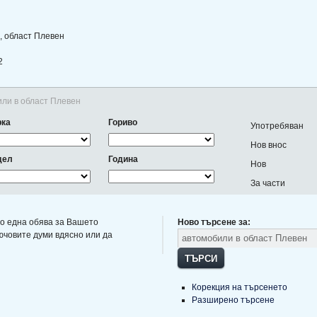
, област Плевен
2
или в област Плевен
рка
Гориво
Употребяван
Нов внос
дел
Година
Нов
За части
о една обява за Вашето
Ново търсене за:
ючовите думи вдясно или да
ТЪРСИ
Корекция на търсенето
Разширено търсене