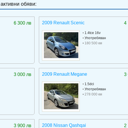
 активни обяви:
2009 Renault Scenic
6 300 лв
4
•
1.4tce 16v
•
Употребяван
• 180 500 км
2009 Renault Megane
3 000 лв
3
•
1.5dci
•
Употребяван
• 278 000 км
2008 Nissan Qashqai
3 900 лв
2