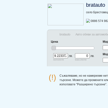
bratauto
село Брестовец
0886 574 98
bratauto
Авто обяви за автомоб
Цена
Ма
Мо
лв.
лв.
минимум
максимум
(!)
Съжаляваме, но не намерихме нит
търсене. Можете да промените кл
използвате "Разширено търсене".